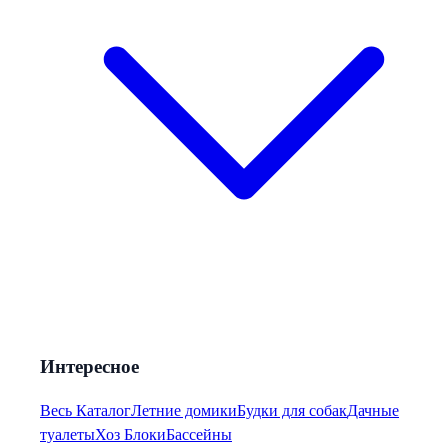
Интересное
Весь Каталог
Летние домики
Будки для собак
Дачные
туалеты
Хоз Блоки
Бассейны